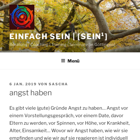
Zum
Inhalt
springen
EINFACH SEIN | [SEIN¹]
Beratung | Coaching | Training | Seminare [in Göttingen]
Menü
VERÖFFENTLICHT
6 JAN. 2019
VON
SASCHA
AM
angst haben
Es gibt viele (gute) Gründe Angst zu haben… Angst vor
einem Vorstellungsgespräch, vor einem Date, davor
Eltern zu werden, vor Spinnen, vor Höhe, vor Krankheit,
Alter, Einsamkeit… Wovor wir Angst haben, wie wir sie
empfinden und wie wir auf sie reagieren ist individuell