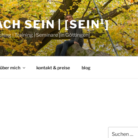
CH SEIN | [SEIN¹]
hing | Training | Seminare [in Göttingen]
über mich
kontakt & preise
blog
Suche
nach: