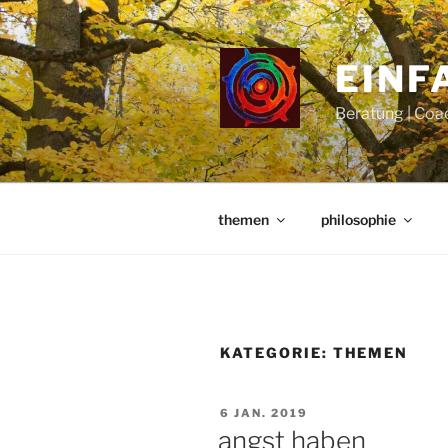
Zum
Inhalt
springen
EINFA
Beratung | Coac
themen
philosophie
KATEGORIE:
THEMEN
VERÖFFENTLICHT
6 JAN. 2019
AM
angst haben